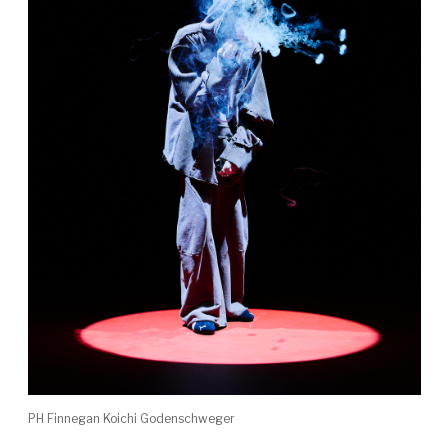
PH Finnegan Koichi Godenschweger