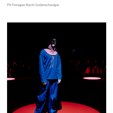
PH Finnegan Koichi Godenschweger