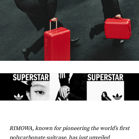
RIMOWA, known for pioneering the world’s first
polycarbonate suitcase, has just unveiled